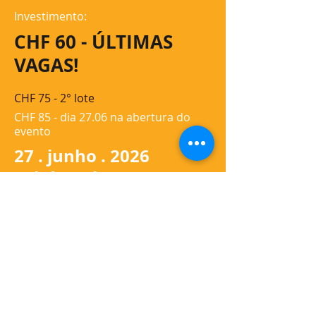
Investimento:
CHF 60 - ÚLTIMAS
VAGAS!
CHF 75 - 2° lote
CHF 85 - dia 27.06 na abertura do
evento
27 . junho . 2026
13h às 21h
Grande Salle del
Castilho -
Vevey - Suiça
FAÇA SUA INSCRIÇÃO AQUI