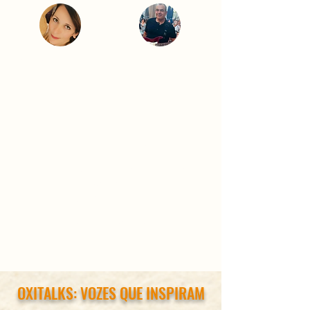
Claudia Gasparotto
Antonio
Ramos
Antônio Ramos
Coquetel & Netweaving
Momentos de conexão genuína:
relações que vão além do
networking tradicional e
favorecem trocas humanas,
profissionais e colaborativas.
OXITALKS: VOZES QUE INSPIRAM