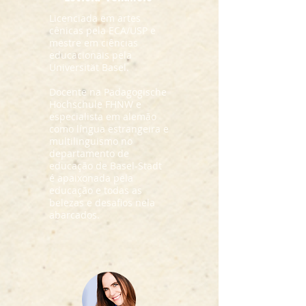
Licenciada em artes
cênicas pela ECA/USP e
mestre em ciências
educacionais pela
Universität Basel.
Docente na Pädagogische
Hochschule FHNW e
especialista em alemão
como língua estrangeira e
multilinguismo no
departamento de
educação de Basel-Stadt
é apaixonada pela
educação e todas as
belezas e desafios nela
abarcados.