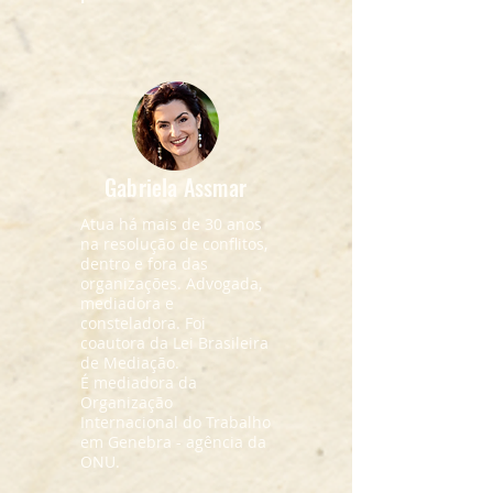
Gabriela Assmar
Atua há mais de 30 anos
na resolução de conflitos,
dentro e fora das
organizações. Advogada,
mediadora e
consteladora. Foi
coautora da Lei Brasileira
de Mediação.
É mediadora da
Organização
Internacional do Trabalho
em Genebra - agência da
ONU.