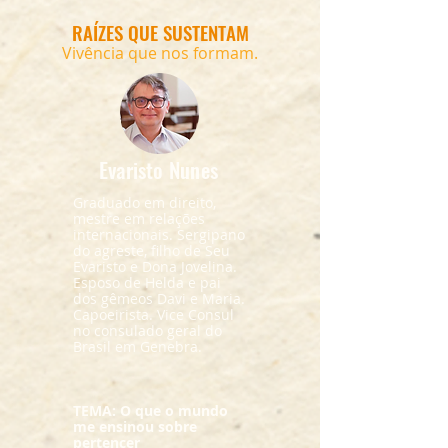
RAÍZES QUE SUSTENTAM
Vivência que nos formam.
Evaristo Nunes
Graduado em direito,
mestre em relações
internacionais. Sergipano
do agreste, filho de Seu
Evaristo e Dona Jovelina.
Esposo de Helda e pai
dos gêmeos Davi e Maria.
Capoeirista. Vice Consul
no consulado geral do
Brasil em Genebra.
TEMA: O que o mundo
me ensinou sobre
pertencer