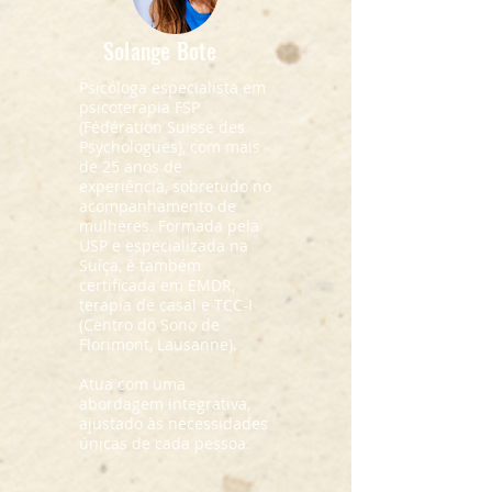
Solange Bote
Psicóloga especialista em
psicoterapia FSP
(Fédération Suisse des
Psychologues), com mais
de 25 anos de
experiência, sobretudo no
acompanhamento de
mulheres. Formada pela
USP e especializada na
Suíça, é também
certificada em EMDR,
terapia de casal e TCC-I
(Centro do Sono de
Florimont, Lausanne).
Atua com uma
abordagem integrativa,
ajustado às necessidades
únicas de cada pessoa.