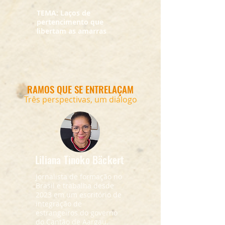
TEMA: Laços de
pertencimento que
libertam as amarras
RAMOS QUE SE ENTRELAÇAM
Três perspectivas, um diálogo
Liliana Tinoko Bäckert
Jornalista de formação no
Brasil e trabalha desde
2023 em um escritório de
integração de
estrangeiros do governo
do Cantão de Aargau.