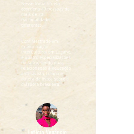
Nesse trabalho, ela
coordena 40 pessoas de
mais de 20
nacionalidades
diferentes.
Com Mestrado em
Comunicação
InterCultural em Lugano,
e quatro especializações
na Suíça, sendo duas
relacionadas à educação
anti-racista, Liliana é
autora de livros sobre a
diáspora brasileira.
Letícia Venâncio