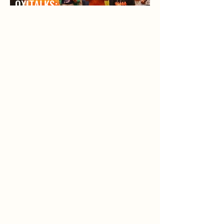
OXITALKS:
VOZES QUE INSPIRAM
Profissinais reconhecidos e
respeitados em suas áreas,
trazendo reflexões sobre
identidade, pertencimento,
comunicação e reinvenção.
Arte, Música & Escrita Criativa
Intervenções artísticas que
acompanham toda a experiência,
trazendo leveza, beleza e
inspiração.
Coordenação Artistica: