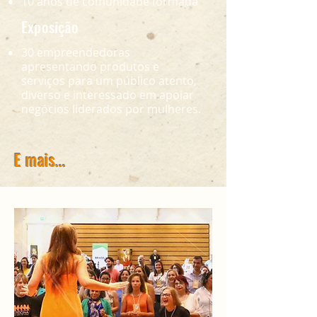
10 anos de comunidade formada
Exposição
30 empreendedoras
apresentando produtos e
serviços para um público atento,
diverso e interessado em apoiar
negócios liderados por mulheres.
E mais...