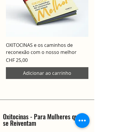
OXITOCINAS e os caminhos de
reconexão com o nosso melhor
Preço
CHF 25,00
Adicionar ao carrinho
Oxitocinas - Para Mulheres que
se Reiventam