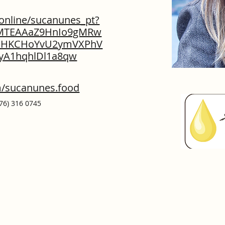
.online/sucanunes_pt?
CMTEAAaZ9HnIo9gMRw
pHKCHoYvU2ymVXPhV
yA1hqhlDl1a8qw
m/sucanunes.food
76) 316 0745