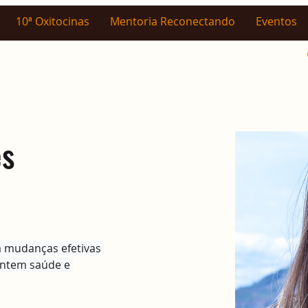
10ª Oxitocinas
Mentoria Reconectando
Eventos
es
 mudanças efetivas 
antem saúde e 