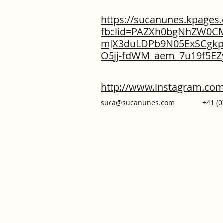
https://sucanunes.kpages
fbclid=PAZXh0bgNhZW0
mJX3duLDPb9N05ExSCgk
O5jj-fdWM_aem_7u19f5EZ
http://www.instagram.co
suca@sucanunes.com
+41 (0