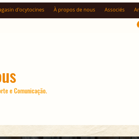
gasin d'ocytocines
À propos de nous
Associés
Ar
ous
orte e Comunicação.