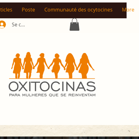
ticles
Poste
Communauté des ocytocines
More
Se connecter