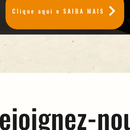
Clique aqui e SAIBA MAIS
ejoignez-no